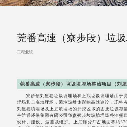
莞番高速（寮步段）垃圾
工程业绩
莞番高速（寮步段）垃圾填埋场整治项目（刘屋
寮步镇刘屋巷垃圾填埋场和上底垃圾填埋场由于
埋场和上底填埋场，因垃圾堆体影响高速建设，现将
刘屋巷填埋场及上底填埋场的开挖区域的固废垃圾存量约
亨益通环保集团有限公司负责寮步垃圾填埋场整治项
设计、建设、运营及维护。上底筛分厂占地面积约37